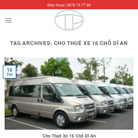
Skip
Điện thoại: 0978 73 77 99
to
content
TAG ARCHIVES:
CHO THUÊ XE 16 CHỖ DĨ AN
16
Th8
Cho Thuê Xe 16 Chỗ Dĩ An